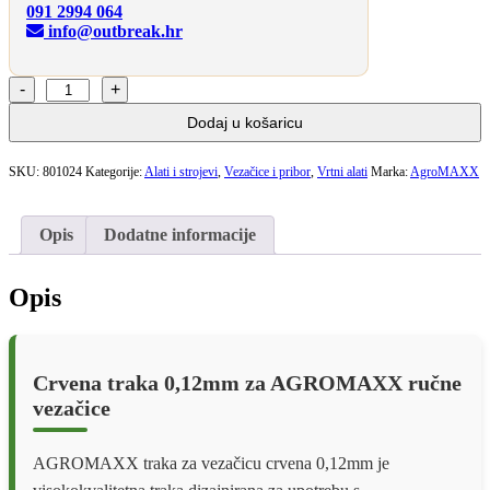
091 2994 064
info@outbreak.hr
AGROMAXX
TRAKA
Dodaj u košaricu
ZA
VEZAČICU
CRVENA
SKU:
801024
Kategorije:
Alati i strojevi
,
Vezačice i pribor
,
Vrtni alati
Marka:
AgroMAXX
20/1
SET
količina
Opis
Dodatne informacije
Opis
Crvena traka 0,12mm za AGROMAXX ručne
vezačice
AGROMAXX traka za vezačicu crvena 0,12mm je