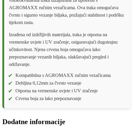
visokokvalitetna traka dizajnirana za upotrebu s
AGROMAXX ručnim vezačicama. Ova traka omogućava
čvrsto i sigurno vezanje biljaka, pružajući stabilnost i podršku
tijekom rasta.
Izrađena od izdržljivih materijala, traka je otporna na
vremenske uvjete i UV zračenje, osiguravajući dugotrajnu
učinkovitost. Njena crvena boja omogućava lako
prepoznavanje vezanih biljaka, olakšavajući pregled i
održavanje.
Kompatibilna s AGROMAXX ručnim vezačicama
Debljina 0,12mm za čvrsto vezanje
Otporna na vremenske uvjete i UV zračenje
Crvena boja za lako prepoznavanje
Dodatne informacije