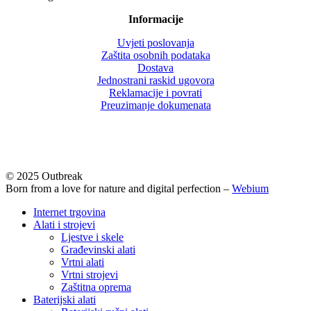
Informacije
Uvjeti poslovanja
Zaštita osobnih podataka
Dostava
Jednostrani raskid ugovora
Reklamacije i povrati
Preuzimanje dokumenata
© 2025 Outbreak
Born from a love for nature and digital perfection –
Webium
Close
Internet trgovina
Menu
Alati i strojevi
Ljestve i skele
Građevinski alati
Vrtni alati
Vrtni strojevi
Zaštitna oprema
Baterijski alati