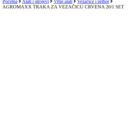
košaricu
Početna
Alati i strojevi
Vrtni alati
Vezačice i pribor
AGROMAXX TRAKA ZA VEZAČICU CRVENA 20/1 SET