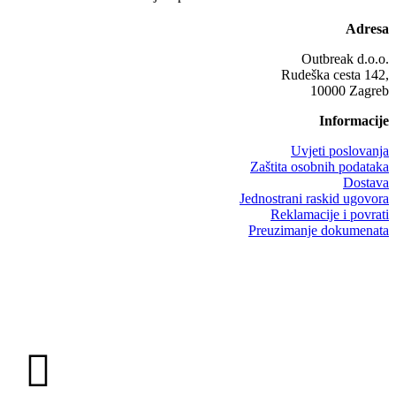
Adresa
Outbreak d.o.o.
Rudeška cesta 142,
10000 Zagreb
Informacije
Uvjeti poslovanja
Zaštita osobnih podataka
Dostava
Jednostrani raskid ugovora
Reklamacije i povrati
Preuzimanje dokumenata