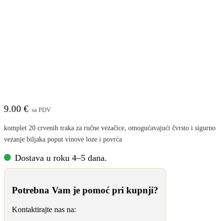
AGROMAXX TRAKA ZA VEZAČICU CRVENA
20/1 SET
9.00
€
sa PDV
komplet 20 crvenih traka za ručne vezačice, omogućavajući čvrsto i sigurno
vezanje biljaka poput vinove loze i povrća
Dostava u roku 4–5 dana.
Potrebna Vam je pomoć pri kupnji?
Kontaktirajte nas na: