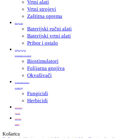
Vrtni alati
Vrtni strojevi
Zaštitna oprema
Baterijski alati
Baterijski ručni alati
Baterijski vrtni alati
Pribor i ostalo
Folijarna gnojiva,
biostimulatori i okvašivači
Biostimulatori
Folijarna gnojiva
Okvašivači
Profesionalna sredstva
za zaštitu bilja
Fungicidi
Herbicidi
Izvanredna
ponuda
Sezonsko
sniženje
Zatvori
Košarica