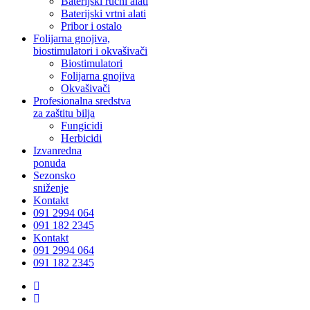
Baterijski ručni alati
Baterijski vrtni alati
Pribor i ostalo
Folijarna gnojiva,
biostimulatori i okvašivači
Biostimulatori
Folijarna gnojiva
Okvašivači
Profesionalna sredstva
za zaštitu bilja
Fungicidi
Herbicidi
Izvanredna
ponuda
Sezonsko
sniženje
Kontakt
091 2994 064
091 182 2345
Kontakt
091 2994 064
091 182 2345
facebook
instagram