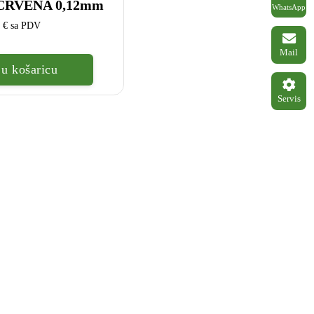
CRVENA 0,12mm
WhatsApp
0
€
sa PDV
Mail
u košaricu
Servis