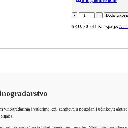
info@outbreak.hr
AGROMAXX
Dodaj u koša
RUČNA
VEZAČICA
SKU:
801011
Kategorije:
Alati
PRO
količina
vinogradarstvo
nogradarima i vrtlarima koji zahtijevaju pouzdan i učinkovit alat za
biljaka.
i dugotrajna, sposobna izdržati intenzivnu uporabu. Njena ergonomična