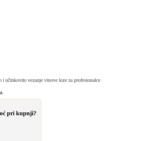
RUČNA VEZAČICA PRO
i učinkovito vezanje vinove loze za profesionalce
a.
ć pri kupnji?