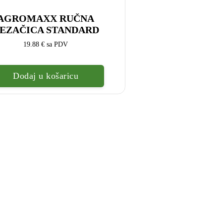
AGROMAXX RUČNA
EZAČICA STANDARD
19.88
€
sa PDV
Dodaj u košaricu