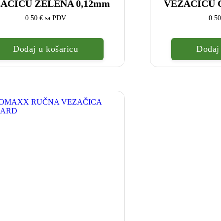
AČICU ZELENA 0,12mm
VEZAČICU 
0.50
€
sa PDV
0.5
Dodaj u košaricu
Dodaj 