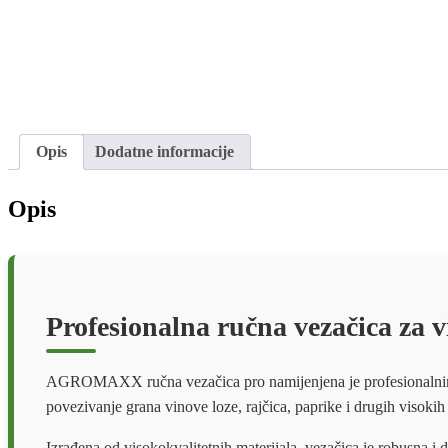
Opis
Dodatne informacije
Opis
Profesionalna ručna vezačica za 
AGROMAXX ručna vezačica pro namijenjena je profesionalnim vi
povezivanje grana vinove loze, rajčica, paprike i drugih visokih 
Izrađena od visokokvalitetnih materijala, vezačica je robusna 