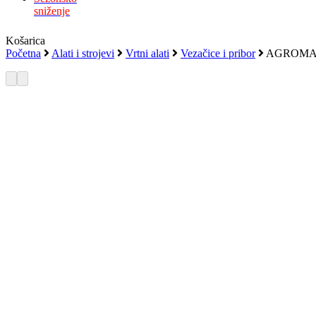
sniženje
Zatvori
Košarica
košaricu
Početna
Alati i strojevi
Vrtni alati
Vezačice i pribor
AGROMA