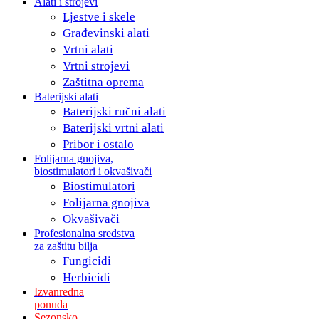
Alati i strojevi
Ljestve i skele
Građevinski alati
Vrtni alati
Vrtni strojevi
Zaštitna oprema
Baterijski alati
Baterijski ručni alati
Baterijski vrtni alati
Pribor i ostalo
Folijarna gnojiva,
biostimulatori i okvašivači
Biostimulatori
Folijarna gnojiva
Okvašivači
Profesionalna sredstva
za zaštitu bilja
Fungicidi
Herbicidi
Izvanredna
ponuda
Sezonsko