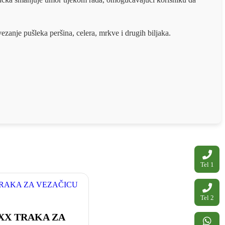
ezanje pušleka peršina, celera, mrkve i drugih biljaka.
Tel 1
Tel 2
X TRAKA ZA