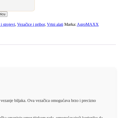
ricu
 i strojevi
,
Vezačice i pribor
,
Vrtni alati
Marka:
AgroMAXX
 vezanje biljaka. Ova vezačica omogućava brzo i precizno
 ručka smanjuje umor tijekom rada, omogućavajući korisniku da