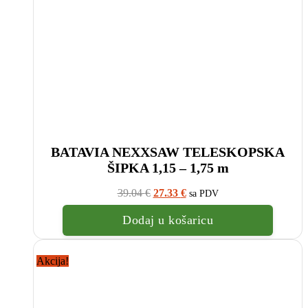
BATAVIA NEXXSAW TELESKOPSKA
ŠIPKA 1,15 – 1,75 m
Izvorna
Trenutna
39.04
€
27.33
€
sa PDV
cijena
cijena
bila
je:
Dodaj u košaricu
je:
27.33
39.04
€.
€.
Akcija!