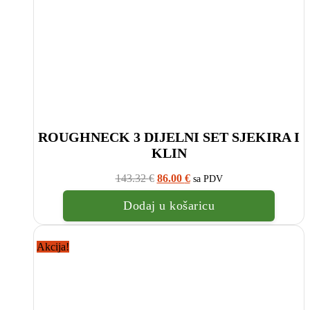
ROUGHNECK 3 DIJELNI SET SJEKIRA I
KLIN
Izvorna
Trenutna
143.32
€
86.00
€
sa PDV
cijena
cijena
bila
je:
Dodaj u košaricu
je:
86.00
143.32
€.
€.
Akcija!