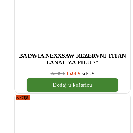
BATAVIA NEXXSAW REZERVNI TITAN
LANAC ZA PILU 7″
Izvorna
Trenutna
22.30
€
15.61
€
sa PDV
cijena
cijena
bila
je:
Dodaj u košaricu
je:
15.61
22.30
€.
Akcija!
€.