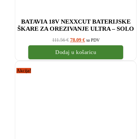
BATAVIA 18V NEXXCUT BATERIJSKE
ŠKARE ZA OREZIVANJE ULTRA – SOLO
Izvorna
Trenutna
111.56
€
78.09
€
sa PDV
cijena
cijena
bila
je:
Dodaj u košaricu
je:
78.09
111.56
€.
€.
Akcija!