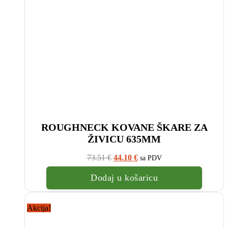
ROUGHNECK KOVANE ŠKARE ZA
ŽIVICU 635MM
Izvorna
Trenutna
73.51
€
44.10
€
sa PDV
cijena
cijena
bila
je:
Dodaj u košaricu
je:
44.10
73.51
€.
€.
Akcija!