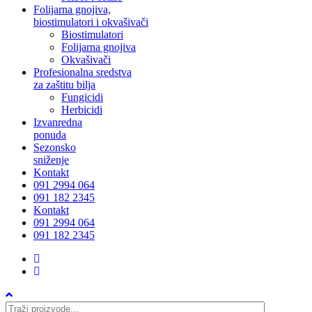
Folijarna gnojiva,
biostimulatori i okvašivači
Biostimulatori
Folijarna gnojiva
Okvašivači
Profesionalna sredstva
za zaštitu bilja
Fungicidi
Herbicidi
Izvanredna
ponuda
Sezonsko
sniženje
Kontakt
091 2994 064
091 182 2345
Kontakt
091 2994 064
091 182 2345
facebook
instagram
Products