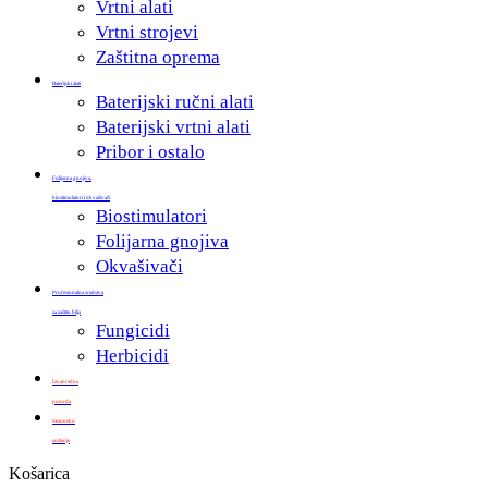
Vrtni alati
Vrtni strojevi
Zaštitna oprema
Baterijski alati
Baterijski ručni alati
Baterijski vrtni alati
Pribor i ostalo
Folijarna gnojiva,
biostimulatori i okvašivači
Biostimulatori
Folijarna gnojiva
Okvašivači
Profesionalna sredstva
za zaštitu bilja
Fungicidi
Herbicidi
Izvanredna
ponuda
Sezonsko
sniženje
Zatvori
Košarica