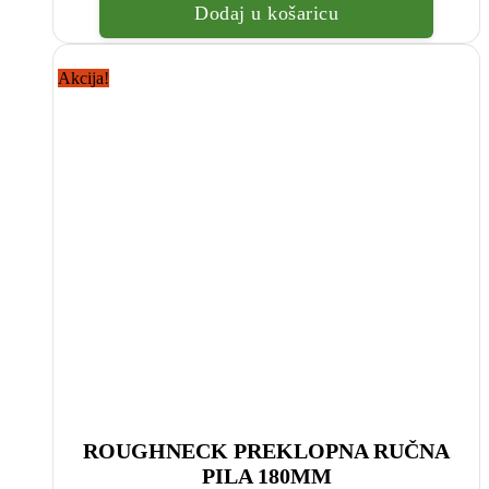
bila
je:
Dodaj u košaricu
je:
440.00
550.00
€.
€.
Akcija!
ROUGHNECK PREKLOPNA RUČNA
PILA 180MM