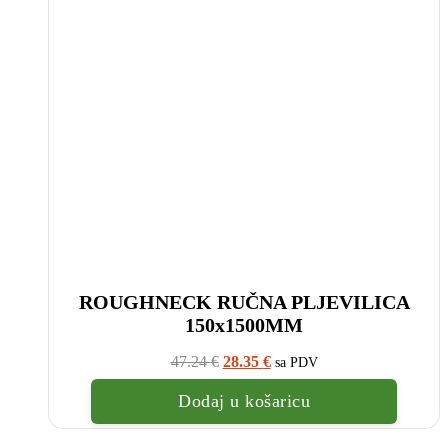
ROUGHNECK RUČNA PLJEVILICA
150x1500MM
Izvorna
Trenutna
47.24
€
28.35
€
sa PDV
cijena
cijena
bila
je:
Dodaj u košaricu
je:
28.35
47.24
€.