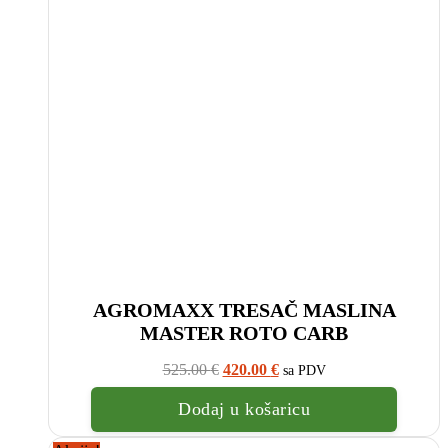
AGROMAXX TRESAČ MASLINA
MASTER ROTO CARB
Izvorna
Trenutna
525.00
€
420.00
€
sa PDV
cijena
cijena
bila
je:
Dodaj u košaricu
je:
420.00
525.00
€.