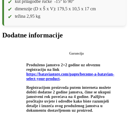
kut prilagodbe ručke -15° to 90°
dimenzije (D x Š x V): 179,5 x 10,5 x 17 cm
težina 2,95 kg
Dodatne informacije
Garancija
Produženo jamstvo 2+2 godine uz obveznu
registraciju na link
https://bataviastore.com/pages/become-a-batavian-
select-your-product
.
Registracijom proizvoda putem interneta možete
dobiti dodatne 2 godine jamstva, čime se ukupni
jamstveni rok povećava na 4 godine. Pažljivo
pročitajte uvjete i odredbe kako biste razumjeli
detalje i izuzeća ovog produženog jamstva u
dokumentu dostavljenom uz proizvod.