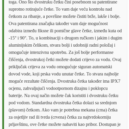
toga. Ono što dvostruku četku čini posebnom su patentirane
suprotno rotirajuće četke. To vam daje veću kontrolu nad
četkom za ribanje, a površine možete čistiti brže, lakše i bolje.
Ova patentirana značajka također vam daje mogućnost
odabira između fiksne ili pomične glave četke, između kuta od
-15° i 90°. To, u kombinaciji s drugom ručkom i jakim i dugim
aluminijskim čelikom, stvara bolji i udobniji radni položaj i
omogućuje intenzivnu upotrebu. Za još bolje performanse
čišćenja, dvostrukoj četki možete dodati crijevo za vodu. Ovaj
priključak crijeva za vodu omogućuje siguran automatski
dovod vode, koji prska vodu unutar četke. To stvara najbolje
moguće rezultate čišćenja. Dvostruka četka također ima IPX7
ocjenu, zahvaljujući vodootpornom dizajnu i poklopcu
baterije. Na ovaj način možete čak koristiti i dvostruku četku
pod vodom. Standardna dvostruka četka dolazi sa srednjom
(plavom) četkom. Ako vam je potrebna mekana (crna) četka
za osjetljiv rad ili tvrda (crvena) četka za najtvrdokorniju
prljavštinu, ove četke možete nabaviti kao pribor. Dostupan je