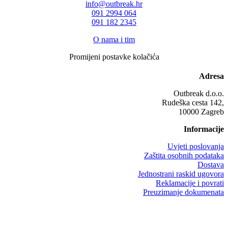
info@outbreak.hr
‪091 2994 064
091 182 2345
O nama i tim
Promijeni postavke kolačića
Adresa
Outbreak d.o.o.
Rudeška cesta 142,
10000 Zagreb
Informacije
Uvjeti poslovanja
Zaštita osobnih podataka
Dostava
Jednostrani raskid ugovora
Reklamacije i povrati
Preuzimanje dokumenata