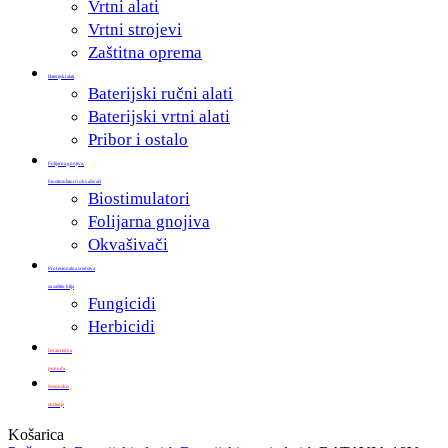
Vrtni alati
Vrtni strojevi
Zaštitna oprema
Baterijski alati
Baterijski ručni alati
Baterijski vrtni alati
Pribor i ostalo
Folijarna gnojiva,
biostimulatori i okvašivači
Biostimulatori
Folijarna gnojiva
Okvašivači
Profesionalna sredstva
za zaštitu bilja
Fungicidi
Herbicidi
Izvanredna
ponuda
Sezonsko
sniženje
Zatvori
Košarica