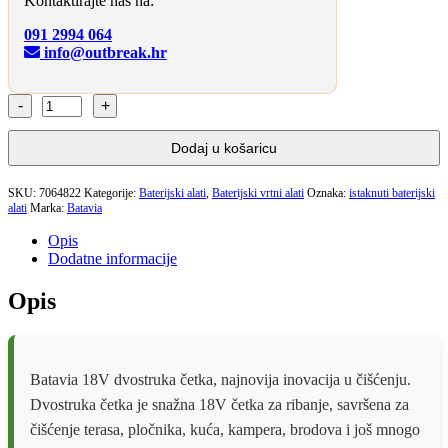
Kontaktirajte nas na:
091 2994 064
info@outbreak.hr
BATAVIA
18V
TWINBRUSH
Dodaj u košaricu
BATERIJSKA
ČETKA
VODONEPROPUSNA
SKU:
7064822
Kategorije:
Baterijski alati
,
Baterijski vrtni alati
Oznaka:
istaknuti baterijski
alati
Marka:
SA
Batavia
TELESKOPSKOM
Opis
DRŠKOM
Dodatne informacije
-
SOLO
Opis
količina
Batavia 18V dvostruka četka, najnovija inovacija u čišćenju.
Dvostruka četka je snažna 18V četka za ribanje, savršena za
čišćenje terasa, pločnika, kuća, kampera, brodova i još mnogo