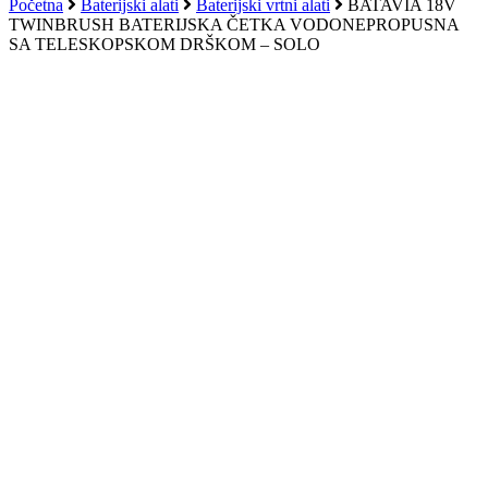
košaricu
Početna
Baterijski alati
Baterijski vrtni alati
BATAVIA 18V
TWINBRUSH BATERIJSKA ČETKA VODONEPROPUSNA
SA TELESKOPSKOM DRŠKOM – SOLO