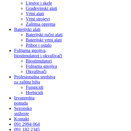
Ljestve i skele
Građevinski alati
Vrtni alati
Vrtni strojevi
Zaštitna oprema
Baterijski alati
Baterijski ručni alati
Baterijski vrtni alati
Pribor i ostalo
Folijarna gnojiva,
biostimulatori i okvašivači
Biostimulatori
Folijarna gnojiva
Okvašivači
Profesionalna sredstva
za zaštitu bilja
Fungicidi
Herbicidi
Izvanredna
ponuda
Sezonsko
sniženje
Kontakt
091 2994 064
091 182 2345