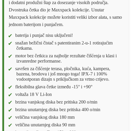
i dodatni produžni štap za dosezanje visokih područja.
Dvostruka četka dio je Maxxpack kolekcije. Unutar
Maxxpack kolekcije možete koristiti veliki izbor alata, s samo
jednom baterijom i punjačem.
baterija i punjač nisu uključeni!
snažan bežični čistač s patentiranim 2-u-1 rotirajućim
četkama.
motor bez četkica za najbolje rezultate čišćenja u klasi i
izvanredne performanse.
savršen za čišćenje terasa, pločnika, kuća, kampera,
bazena, brodova i još mnogo toga! IPX-7 i 100%
vodootporan dizajn s priključkom za vrtno crijevo.
fleksibilna glava četke između -15° i +90°
voltaža 18 V Li-Ion
brzina vanjskog diska bez pritiska 200 o/min
brzina unutarnjeg diska bez pritiska 400 o/min
veličina vanjskog diska 180 mm
veličina unutarnjeg diska 90 mm