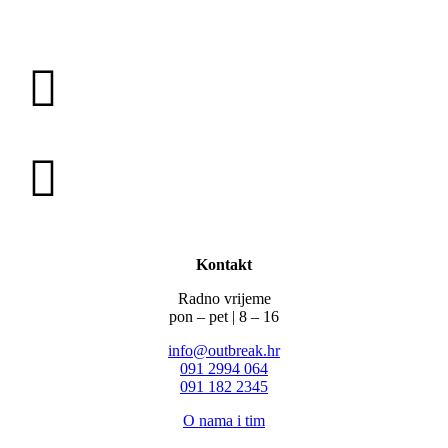
Kontakt
Radno vrijeme
pon – pet | 8 – 16
info@outbreak.hr
‪091 2994 064
091 182 2345
O nama i tim