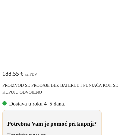
BATAVIA 18V TWINBRUSH BATERIJSKA
ČETKA VODONEPROPUSNA SA
TELESKOPSKOM DRŠKOM – SOLO
188.55
€
sa PDV
PROIZVOD SE PRODAJE BEZ BATERIJE I PUNJAČA KOJI SE
KUPUJU ODVOJENO
Dostava u roku 4–5 dana.
Potrebna Vam je pomoć pri kupnji?