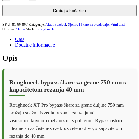
ŠKARE
ZA
Dodaj u košaricu
GRANE
ZAKRIVLJENE
750MM
SKU:
81-66-867
Kategorije:
Alati i strojevi
,
Sjekire i škare za orezivanje
,
Vrtni alati
Oznaka:
količina
Akcija
Marka:
Roughneck
Opis
Dodatne informacije
Opis
Roughneck bypass škare za grane 750 mm s
kapacitetom rezanja 40 mm
Roughneck XT Pro bypass škare za grane duljine 750 mm
pružaju snažnu izvedbu rezanja zahvaljujući
visokoučinkovitom mehanizmu s polugom. Bypass oštrice
idealne su za čiste rezove kroz zeleno drvo, s kapacitetom
rezanja do 40 mm.