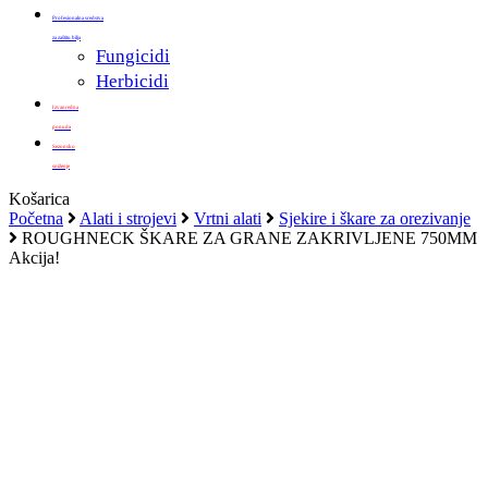
Profesionalna sredstva
za zaštitu bilja
Fungicidi
Herbicidi
Izvanredna
ponuda
Sezonsko
sniženje
Zatvori
Košarica
košaricu
Početna
Alati i strojevi
Vrtni alati
Sjekire i škare za orezivanje
ROUGHNECK ŠKARE ZA GRANE ZAKRIVLJENE 750MM
Akcija!