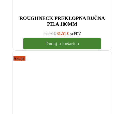
ROUGHNECK PREKLOPNA RUČNA
PILA 180MM
Izvorna
Trenutna
52.53
€
31.51
€
sa PDV
cijena
cijena
bila
je:
Dodaj u košaricu
je:
31.51
52.53
€.
€.
Akcija!