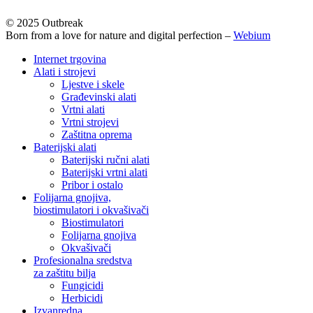
© 2025 Outbreak
Born from a love for nature and digital perfection –
Webium
Close
Internet trgovina
Menu
Alati i strojevi
Ljestve i skele
Građevinski alati
Vrtni alati
Vrtni strojevi
Zaštitna oprema
Baterijski alati
Baterijski ručni alati
Baterijski vrtni alati
Pribor i ostalo
Folijarna gnojiva,
biostimulatori i okvašivači
Biostimulatori
Folijarna gnojiva
Okvašivači
Profesionalna sredstva
za zaštitu bilja
Fungicidi
Herbicidi
Izvanredna