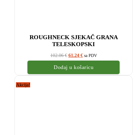
ROUGHNECK SJEKAČ GRANA
TELESKOPSKI
Izvorna
Trenutna
102.06
€
61.24
€
sa PDV
cijena
cijena
bila
je:
Dodaj u košaricu
je:
61.24
102.06
€.
€.
Akcija!