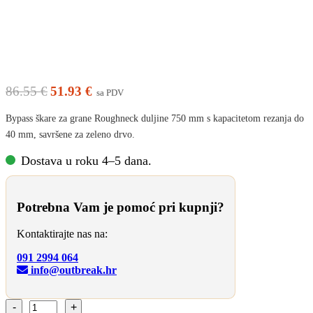
ROUGHNECK ŠKARE ZA GRANE
ZAKRIVLJENE 750MM
Izvorna
Trenutna
86.55
€
51.93
€
sa PDV
cijena
cijena
bila
je:
Bypass škare za grane Roughneck duljine 750 mm s kapacitetom rezanja do
je:
51.93
40 mm, savršene za zeleno drvo.
86.55
€.
€.
Dostava u roku 4–5 dana.
Potrebna Vam je pomoć pri kupnji?
Kontaktirajte nas na:
091 2994 064
info@outbreak.hr
ROUGHNECK