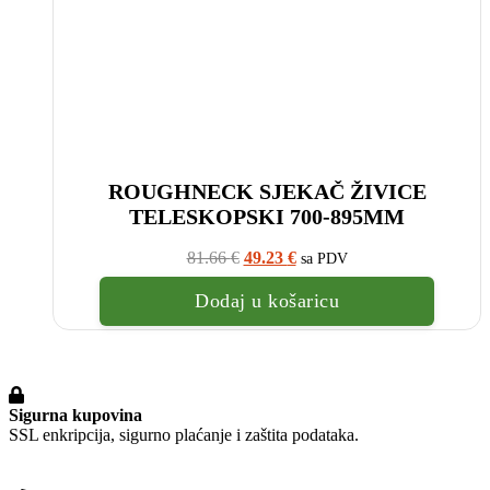
ROUGHNECK SJEKAČ ŽIVICE
TELESKOPSKI 700-895MM
Izvorna
Trenutna
81.66
€
49.23
€
sa PDV
cijena
cijena
bila
je:
Dodaj u košaricu
je:
49.23
81.66
€.
€.
Sigurna kupovina
SSL enkripcija, sigurno plaćanje i zaštita podataka.