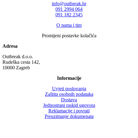
info@outbreak.hr
‪091 2994 064
091 182 2345
O nama i tim
Promijeni postavke kolačića
Adresa
Outbreak d.o.o.
Rudeška cesta 142,
10000 Zagreb
Informacije
Uvjeti poslovanja
Zaštita osobnih podataka
Dostava
Jednostrani raskid ugovora
Reklamacije i povrati
Preuzimanje dokumenata