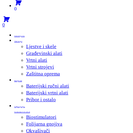
0
Menu
search
account
0
Menu
Internet trgovina
Alati i strojevi
Ljestve i skele
Građevinski alati
Vrtni alati
Vrtni strojevi
Zaštitna oprema
Baterijski alati
Baterijski ručni alati
Baterijski vrtni alati
Pribor i ostalo
Folijarna gnojiva,
biostimulatori i okvašivači
Biostimulatori
Folijarna gnojiva
Okvašivači