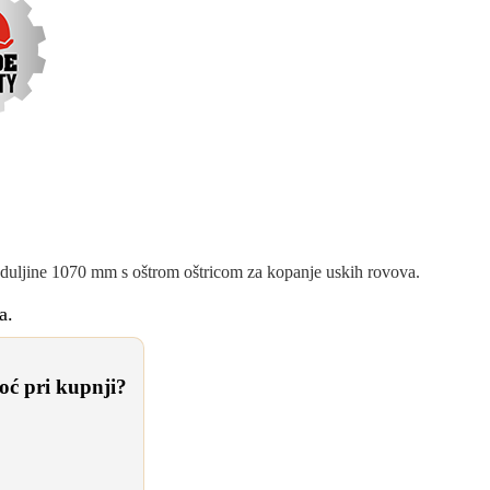
LOPATA ZA DRENAŽU
A 160x1070MM
uljine 1070 mm s oštrom oštricom za kopanje uskih rovova.
a.
ć pri kupnji?