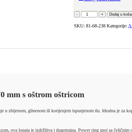
ROUGHNECK
Dodaj u koša
LOPATA
ZA
SKU:
81-68-238
Kategorije:
Al
DRENAŽU
OŠTROG
RUBA
160x1070MM
količina
70 mm s oštrom oštricom
 u zbijenom, glinenom ili korijenjem ispunjenom tlu. Idealna je za kop
zom, ova lopata je izdržljiva i dugotrajna. Power ring spoj sa čelični