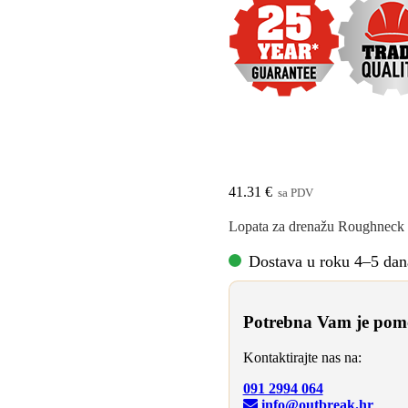
ROUGHNECK 
OŠTROG RUB
41.31
€
sa PDV
Lopata za drenažu Roughneck d
Dostava u roku 4–5 dan
Potrebna Vam je pomo
Kontaktirajte nas na:
091 2994 064
info@outbreak.hr