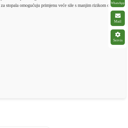
WhatsApp
 za stopala omogućuju primjenu veće sile s manjim rizikom od
Mail
Servis