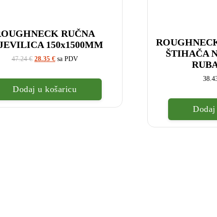
ROUGHNECK RUČNA
ROUGHNECK
JEVILICA 150x1500MM
ŠTIHAČA 
Izvorna
Trenutna
47.24
€
28.35
€
sa PDV
RUBA
cijena
cijena
bila
je:
38.
je:
28.35
Dodaj u košaricu
47.24
€.
€.
Dodaj 