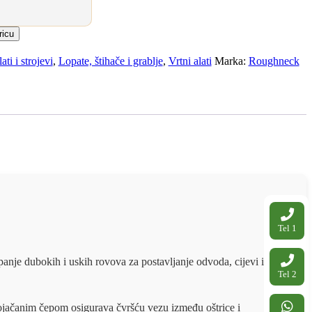
ricu
ati i strojevi
,
Lopate, štihače i grablje
,
Vrtni alati
Marka:
Roughneck
Tel 1
anje dubokih i uskih rovova za postavljanje odvoda, cijevi i
Tel 2
m ojačanim čepom osigurava čvršću vezu između oštrice i