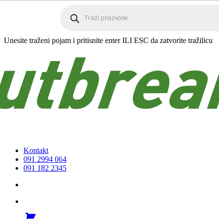
Skip
Products
search
to
main
content
Unesite traženi pojam i pritisnite enter ILI ESC da zatvorite tražilicu
Kontakt
091 2994 064
091 182 2345
search
account