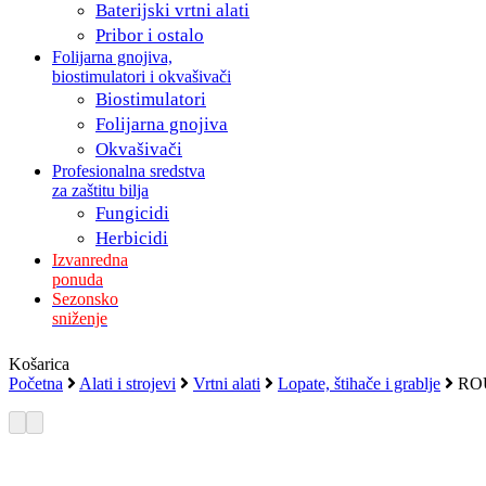
Baterijski vrtni alati
Pribor i ostalo
Folijarna gnojiva,
biostimulatori i okvašivači
Biostimulatori
Folijarna gnojiva
Okvašivači
Profesionalna sredstva
za zaštitu bilja
Fungicidi
Herbicidi
Izvanredna
ponuda
Sezonsko
sniženje
Zatvori
Košarica
košaricu
Početna
Alati i strojevi
Vrtni alati
Lopate, štihače i grablje
RO