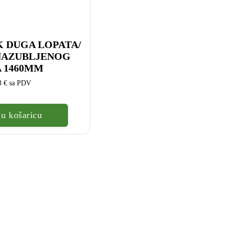
 DUGA LOPATA/
NAZUBLJENOG
 1460MM
43
€
sa PDV
u košaricu