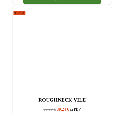
Akcija!
ROUGHNECK VILE
Izvorna
Trenutna
50.39
€
30.24
€
sa PDV
cijena
cijena