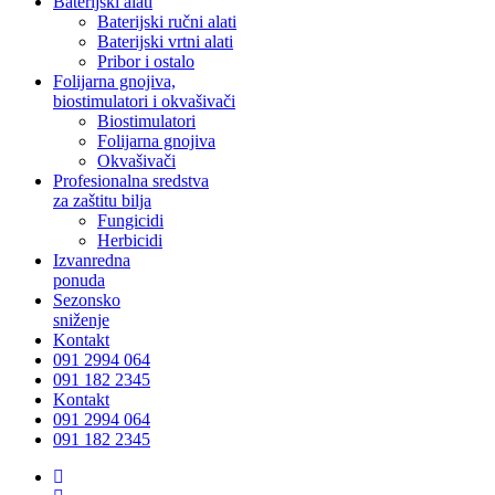
Baterijski alati
Baterijski ručni alati
Baterijski vrtni alati
Pribor i ostalo
Folijarna gnojiva,
biostimulatori i okvašivači
Biostimulatori
Folijarna gnojiva
Okvašivači
Profesionalna sredstva
za zaštitu bilja
Fungicidi
Herbicidi
Izvanredna
ponuda
Sezonsko
sniženje
Kontakt
091 2994 064
091 182 2345
Kontakt
091 2994 064
091 182 2345
facebook