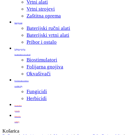
Vrtni alati
Vrtni strojevi
Zaštitna oprema
Baterijski alati
Baterijski ručni alati
Baterijski vrtni alati
Pribor i ostalo
Folijarna gnojiva,
biostimulatori i okvašivači
Biostimulatori
Folijarna gnojiva
Okvašivači
Profesionalna sredstva
za zaštitu bilja
Fungicidi
Herbicidi
Izvanredna
ponuda
Sezonsko
sniženje
Zatvori
Košarica