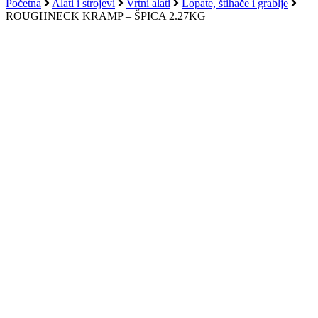
košaricu
Početna
Alati i strojevi
Vrtni alati
Lopate, štihače i grablje
ROUGHNECK KRAMP – ŠPICA 2.27KG