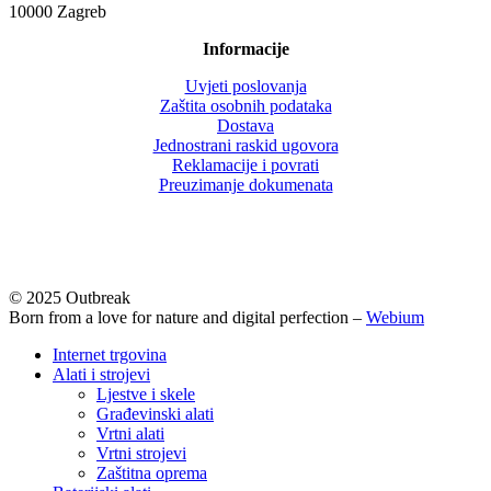
10000 Zagreb
Informacije
Uvjeti poslovanja
Zaštita osobnih podataka
Dostava
Jednostrani raskid ugovora
Reklamacije i povrati
Preuzimanje dokumenata
© 2025 Outbreak
Born from a love for nature and digital perfection –
Webium
Close
Internet trgovina
Menu
Alati i strojevi
Ljestve i skele
Građevinski alati
Vrtni alati
Vrtni strojevi
Zaštitna oprema