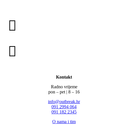
Kontakt
Radno vrijeme
pon – pet | 8 – 16
info@outbreak.hr
‪091 2994 064
091 182 2345
O nama i tim