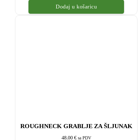
bila
je:
Dodaj u košaricu
je:
30.24
50.39
€.
€.
ROUGHNECK GRABLJE ZA ŠLJUNAK
48.00
€
sa PDV