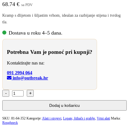
68.74
€
sa PDV
Kramp s dlijetom i šiljastim vrhom, idealan za razbijanje stijena i tvrdog
tla.
Dostava u roku 4–5 dana.
Potrebna Vam je pomoć pri kupnji?
Kontaktirajte nas na:
091 2994 064
info@outbreak.hr
ROUGHNECK
KRAMP
-
Dodaj u košaricu
ŠPICA
2.27KG
količina
SKU:
81-64-352
Kategorije:
Alati i strojevi
,
Lopate, štihače i grablje
,
Vrtni alati
Marka:
Roughneck