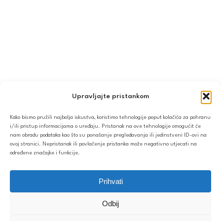
Upravljajte pristankom
Kako bismo pružili najbolja iskustva, koristimo tehnologije poput kolačića za pohranu
i/ili pristup informacijama o uređaju. Pristanak na ove tehnologije omogućit će
nam obradu podataka kao što su ponašanje pregledavanja ili jedinstveni ID-ovi na
ovoj stranici. Nepristanak ili povlačenje pristanka može negativno utjecati na
Sigurna kupovina
određene značajke i funkcije.
SSL enkripcija, sigurno plaćanje i zaštita podataka.
Prihvati
Imate pitanja? Tu smo za vas!
Odbij
Međuzbroj:
0.00
€
Kontaktirajte nas telefonom, e-mailom ili putem