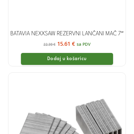
BATAVIA NEXXSAW REZERVNI LANČANI MAČ 7″
Izvorna
Trenutna
15.61
€
sa PDV
22.30
€
cijena
cijena
bila
je:
Dodaj u košaricu
Nema proizvoda u košarici.
je:
15.61
22.30
€.
Kreni u kupovinu
€.