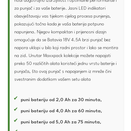
nudi dugotrajnu izdržljivost i optimalne performanse i
za punjač i za vaše baterije. Jasni LED indikatori
obavještavaju vas tijekom cijelog procesa punjenja,
pokazujući točno kada je vaša baterija potpuno
napunjena. Njegov kompaktan i prijenosni dizajn
omogućuje da se Batavia 18V 4.5A brzi punjač bez
napora uklopi u bilo koji radni prostor i lako se montira
na zid. Unutar Maxxpack kolekcije možete napajati
preko 50 različitih alata koristeći jednu vrstu baterije i
punjača, što ovaj punjač s napajanjem iz mreže čini
svestranim dodatkom vašem setu alata
puni bateriju od 2,0 Ah za 30 minuta,
puni bateriju od 4,0 Ah za 60 minuta,
puni bateriju od 5,0 Ah za 75 minuta,