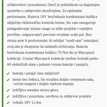
učinkovitost i pouzdanost, čineći je prikladnom za dugotrajnu
upotrebu u zahtjevnim okruženjima. Za optimalne
performanse, Batavia 18V bezčetkasta kombinirana bušilica
uključuje elektroničku kontrolu brzine, što vam omogućuje
prilagođavanje izlazne snage za teške projekte i osjetljive
površine, osiguravajući precizne rezultate svaki put. Bez
obzira jeste li profesionalac ili ozbiljni “uradi sam” entuzijast,
ovaj alat je dizajniran da nadmaši očekivanja. Batavia
bezčetkasta kombinirana bušilica 70 Nm dio je Maxxpack
kolekcije. Unutar Maxxpack kolekcije možete koristiti preko
60 električnih alata s jednom vrstom baterije i punjača.
baterija i punjač nisu uključeni!
motor bez četkica, što rezultira duljim vremenom rada,
većom snagom i duljim vijekom trajanja
izdržljiva metalna stezna glava
izdržljiva i pouzdana, savršena za zahtjevne projekte
voltaža 18V Li-Ion