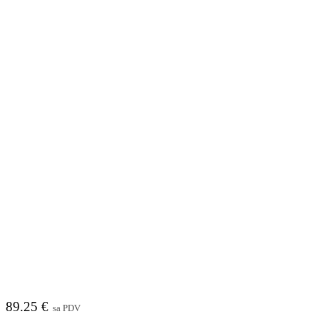
BATAVIA 18V MAXXPACK BATERIJSKI
UDARNI ODVIJAČ 70nM ULTRA – SOLO
89.25
€
sa PDV