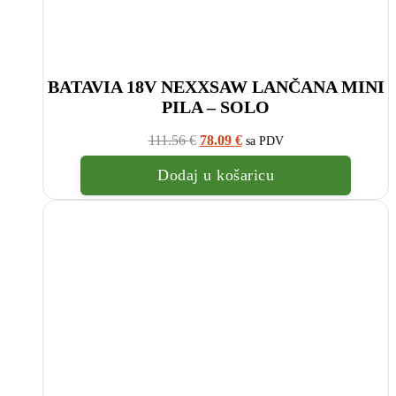
BATAVIA 18V NEXXSAW LANČANA MINI
PILA – SOLO
Izvorna
Trenutna
111.56
€
78.09
€
sa PDV
cijena
cijena
bila
je:
Dodaj u košaricu
je:
78.09
111.56
€.
€.