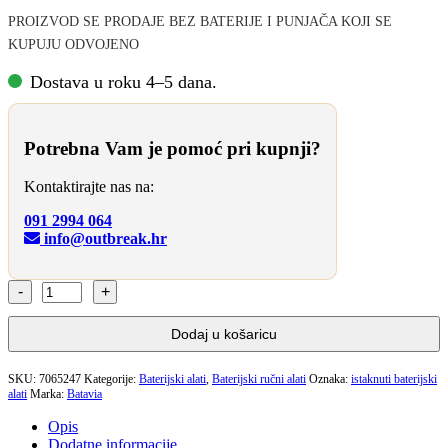
PROIZVOD SE PRODAJE BEZ BATERIJE I PUNJAČA KOJI SE
KUPUJU ODVOJENO
Dostava u roku 4–5 dana.
Potrebna Vam je pomoć pri kupnji?
Kontaktirajte nas na:
091 2994 064
info@outbreak.hr
BATAVIA
18V
MAXXPACK
Dodaj u košaricu
BATERIJSKI
UDARNI
ODVIJAČ
SKU:
7065247
Kategorije:
Baterijski alati
,
Baterijski ručni alati
Oznaka:
istaknuti baterijski
alati
Marka:
70nM
Batavia
ULTRA
Opis
-
Dodatne informacije