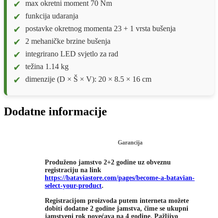
max okretni moment 70 Nm
funkcija udaranja
postavke okretnog momenta 23 + 1 vrsta bušenja
2 mehaničke brzine bušenja
integrirano LED svjetlo za rad
težina 1.14 kg
dimenzije (D × Š × V): 20 × 8.5 × 16 cm
Dodatne informacije
Garancija
Produženo jamstvo 2+2 godine uz obveznu
registraciju na link
https://bataviastore.com/pages/become-a-batavian-
select-your-product
.
Registracijom proizvoda putem interneta možete
dobiti dodatne 2 godine jamstva, čime se ukupni
jamstveni rok povećava na 4 godine. Pažljivo