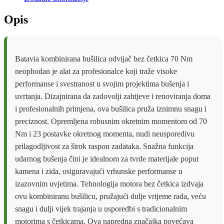
SOLO
količina
Opis
Batavia kombinirana bušilica odvijač bez četkica 70 Nm
neophodan je alat za profesionalce koji traže visoke
performanse i svestranost u svojim projektima bušenja i
uvrtanja. Dizajnirana da zadovolji zahtjeve i renoviranja doma
i profesionalnih primjena, ova bušilica pruža iznimnu snagu i
preciznost. Opremljena robusnim okretnim momentom od 70
Nm i 23 postavke okretnog momenta, nudi neusporedivu
prilagodljivost za širok raspon zadataka. Snažna funkcija
udarnog bušenja čini je idealnom za tvrde materijale poput
kamena i zida, osiguravajući vrhunske performanse u
izazovnim uvjetima. Tehnologija motora bez četkica izdvaja
ovu kombiniranu bušilicu, pružajući dulje vrijeme rada, veću
snagu i dulji vijek trajanja u usporedbi s tradicionalnim
motorima s četkicama. Ova napredna značajka povećava