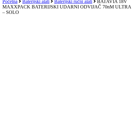
košaricu
Početna
Baterijski alati
Baterijski ručni alati
BATAVIA 18V
MAXXPACK BATERIJSKI UDARNI ODVIJAČ 70nM ULTRA
– SOLO