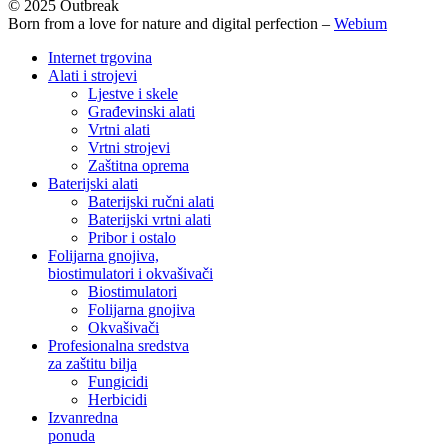
© 2025 Outbreak
Born from a love for nature and digital perfection –
Webium
Close
Internet trgovina
Menu
Alati i strojevi
Ljestve i skele
Građevinski alati
Vrtni alati
Vrtni strojevi
Zaštitna oprema
Baterijski alati
Baterijski ručni alati
Baterijski vrtni alati
Pribor i ostalo
Folijarna gnojiva,
biostimulatori i okvašivači
Biostimulatori
Folijarna gnojiva
Okvašivači
Profesionalna sredstva
za zaštitu bilja
Fungicidi
Herbicidi
Izvanredna
ponuda