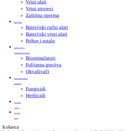
Vrtni alati
Vrtni strojevi
Zaštitna oprema
Baterijski alati
Baterijski ručni alati
Baterijski vrtni alati
Pribor i ostalo
Folijarna gnojiva,
biostimulatori i okvašivači
Biostimulatori
Folijarna gnojiva
Okvašivači
Profesionalna sredstva
za zaštitu bilja
Fungicidi
Herbicidi
Izvanredna
ponuda
Sezonsko
sniženje
Zatvori
Košarica