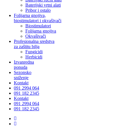
Baterijski vrtni alati
Pribor i ostalo
Folijarna gnojiva,
biostimulatori i okvašivači
Biostimulatori
Folijarna gnojiva
Okvašivači
Profesionalna sredstva
za zaštitu bilja
Fungicidi
Herbicidi
Izvanredna
ponuda
Sezonsko
sniženje
Kontakt
091 2994 064
091 182 2345
Kontakt
091 2994 064
091 182 2345
facebook
instagram