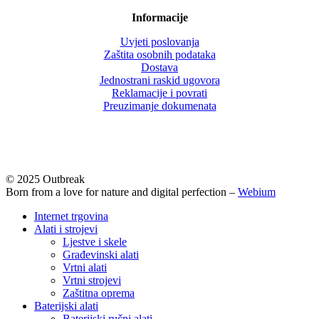
Informacije
Uvjeti poslovanja
Zaštita osobnih podataka
Dostava
Jednostrani raskid ugovora
Reklamacije i povrati
Preuzimanje dokumenata
© 2025 Outbreak
Born from a love for nature and digital perfection –
Webium
Close
Internet trgovina
Menu
Alati i strojevi
Ljestve i skele
Građevinski alati
Vrtni alati
Vrtni strojevi
Zaštitna oprema
Baterijski alati
Baterijski ručni alati