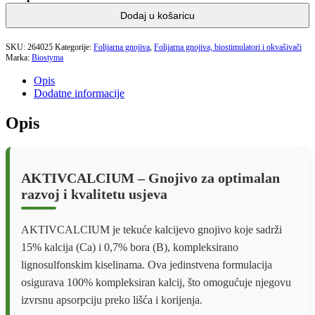
Dodaj u košaricu
SKU:
264025
Kategorije:
Folijarna gnojiva
,
Folijarna gnojiva, biostimulatori i okvašivači
Marka:
Biostyma
Opis
Dodatne informacije
Opis
AKTIVCALCIUM – Gnojivo za optimalan
razvoj i kvalitetu usjeva
AKTIVCALCIUM je tekuće kalcijevo gnojivo koje sadrži
15% kalcija (Ca) i 0,7% bora (B), kompleksirano
lignosulfonskim kiselinama. Ova jedinstvena formulacija
osigurava 100% kompleksiran kalcij, što omogućuje njegovu
izvrsnu apsorpciju preko lišća i korijenja.