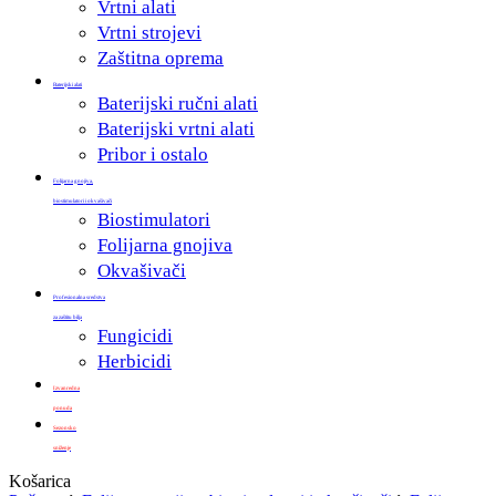
Vrtni alati
Vrtni strojevi
Zaštitna oprema
Baterijski alati
Baterijski ručni alati
Baterijski vrtni alati
Pribor i ostalo
Folijarna gnojiva,
biostimulatori i okvašivači
Biostimulatori
Folijarna gnojiva
Okvašivači
Profesionalna sredstva
za zaštitu bilja
Fungicidi
Herbicidi
Izvanredna
ponuda
Sezonsko
sniženje
Zatvori
Košarica