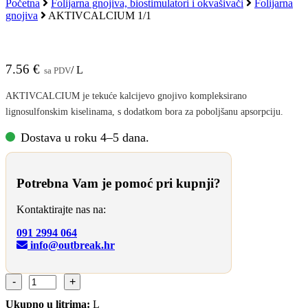
košaricu
Početna
Folijarna gnojiva, biostimulatori i okvašivači
Folijarna
gnojiva
AKTIVCALCIUM 1/1
AKTIVCALCIUM 1/1
7.56
€
/ L
sa PDV
AKTIVCALCIUM je tekuće kalcijevo gnojivo kompleksirano
lignosulfonskim kiselinama, s dodatkom bora za poboljšanu apsorpciju.
Dostava u roku 4–5 dana.
Potrebna Vam je pomoć pri kupnji?
Kontaktirajte nas na:
091 2994 064
info@outbreak.hr
AKTIVCALCIUM
1/1
količina
Ukupno u litrima:
L