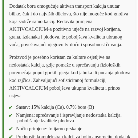
Dodatak bora omogućuje aktivan transport kalcija unutar
biljke, čak i do najviših dijelova, što nije moguće kod gnojiva
koja sadrže samo kalcij. Redovita primjena
AKTIVCALCIUM-a pozitivno utječe na razvoj korijena,
grana, izdanaka i plodova, te poboljšava kvalitetu ubranog
voća, povećavajući njegovu tvrdoću i sposobnost čuvanja.
Proizvod je posebno koristan za kulture osjetljive na
nedostatak kalcija, gdje pomaže u sprečavanju fizioloških
poremećaja poput gorkih pjega kod jabuka ili pucanja plodova
kod rajčica. Zahvaljujući sofisticiranoj formulaciji,
AKTIVCALCIUM poboljšava ukupnu kvalitetu i prinos
usjeva.
Sastav: 15% kalcija (Ca), 0,7% bora (B)
Namjena: sprečavanje i ispravljanje nedostatka kalcija,
poboljšanje kvalitete plodova
Način primjene: folijarno prskanje
Prednosti: kompleksiran kalcij za bolju apsorpciju, dodatak