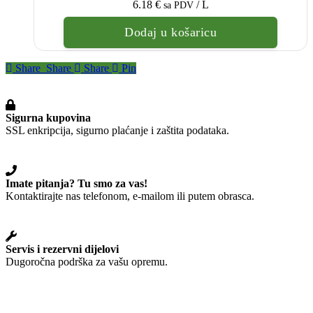
6.18
€
/ L
sa PDV
Dodaj u košaricu
Share
Share
Share
Pin
Sigurna kupovina
SSL enkripcija, sigurno plaćanje i zaštita podataka.
Imate pitanja? Tu smo za vas!
Kontaktirajte nas telefonom, e-mailom ili putem obrasca.
Servis i rezervni dijelovi
Dugoročna podrška za vašu opremu.